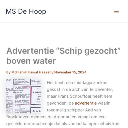
Skip
Main
MS De Hoop
to
Men
content
Advertentie “Schip gezocht”
boven water
By
Md Fahim Faisal Hassan
/
November 15, 2024
Het heeft een middagje zoeken
gekost in de archiven te Deventer,
maar Frans Schouffoer heeft hem
gevonden: de
advertentie
waarin
toenmalig schipper Aad van
Broekhoven namens de Argonauten vraagt om een
geschikt motorscheepje dat als varend kamp/clubhuis kan