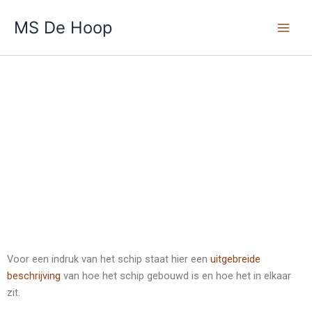
Skip
Main
MS De Hoop
to
Men
content
Het Schip
Voor een indruk van het schip staat hier een
uitgebreide
beschrijving
van hoe het schip gebouwd is en hoe het in elkaar
zit.