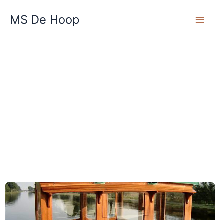
Skip
Main
MS De Hoop
to
Men
content
Fotoboek